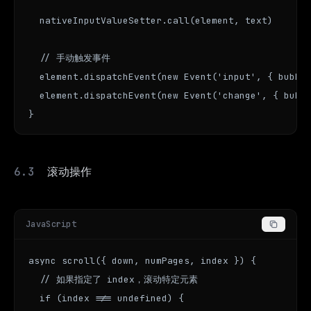
  nativeInputValueSetter.call(element, text)

  // 手动触发事件

  element.dispatchEvent(new Event('input', { bubble
  element.dispatchEvent(new Event('change', { bubbl
}
滚动操作
JavaScript
async scroll({ down, numPages, index }) {

  // 如果指定了 index，滚动特定元素

  if (index !== undefined) {
