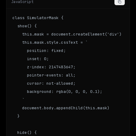
JavaScript
class SimulatorMask {

  show() {

    this.mask = document.createElement('div')

    this.mask.style.cssText = `

      position: fixed;

      inset: 0;

      z-index: 2147483647;

      pointer-events: all;

      cursor: not-allowed;

      background: rgba(0, 0, 0, 0.1);

    `

    document.body.appendChild(this.mask)

  }

  hide() {
