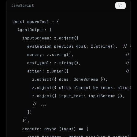
JavaScript
const macroTool = {

  AgentOutput: {

    inputSchema: z.object({

      evaluation_previous_goal: z.string(),  // 强
      memory: z.string(),                     // 
      next_goal: z.string(),                  // 
      action: z.union([                       //
        z.object({ done: doneSchema }),

        z.object({ click_element_by_index: clickSch
        z.object({ input_text: inputSchema }),

        // ...

      ])

    }),

    execute: async (input) => {
