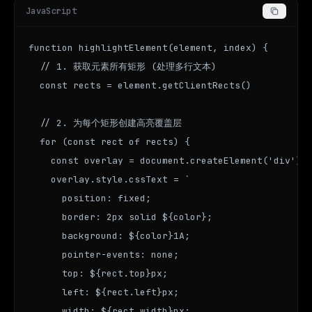
JavaScript
function highlightElement(element, index) {

  // 1. 获取元素所有矩形 (处理多行文本)

  const rects = element.getClientRects()

  // 2. 为每个矩形创建高亮覆盖层

  for (const rect of rects) {

    const overlay = document.createElement('div')

    overlay.style.cssText = `

      position: fixed;

      border: 2px solid ${color};

      background: ${color}1A;

      pointer-events: none;

      top: ${rect.top}px;

      left: ${rect.left}px;

      width: ${rect.width}px;
