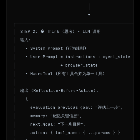
                              │

                              ▼

┌──────────────────────────────────────────────────
│  STEP 2: 🧠 Think (思考) - LLM 调用                 
│  输入:                                            
│    • System Prompt (行为规则)                      
│    • User Prompt = instructions + agent_state + h
│                  + browser_state                 
│    • MacroTool (所有工具合并为单一工具)                
│                                                  
│  输出 (Reflection-Before-Action):                 
│    {                                             
│      evaluation_previous_goal: "评估上一步",        
│      memory: "记忆关键信息",                        
│      next_goal: "下一步目标",                       
│      action: { tool_name: { ...params } }        