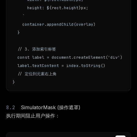
      height: ${rect.height}px;

    `

    container.appendChild(overlay)

  }

  // 3. 添加索引标签

  const label = document.createElement('div')

  label.textContent = index.toString()

  // 定位到元素右上角

}
SimulatorMask (操作遮罩)
执行期间阻止用户操作：