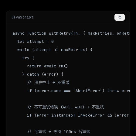
JavaScript
async function withRetry(fn, { maxRetries, onRetry,
  let attempt = 0

  while (attempt <= maxRetries) {

    try {

      return await fn()

    } catch (error) {

      // 用户中止 → 不重试

      if (error.name === 'AbortError') throw error

      // 不可重试错误 (401, 403) → 不重试

      if (error instanceof InvokeError && !error.re
      // 可重试 → 等待 100ms 后重试
