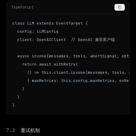
TypeScript
class LLM extends EventTarget {

  config: LLMConfig

  client: OpenAIClient  // OpenAI 兼容客户端

  async invoke(messages, tools, abortSignal, option
    return await withRetry(

      () => this.client.invoke(messages, tools, abo
      { maxRetries: this.config.maxRetries, onRetry
    )

  }

}
重试机制