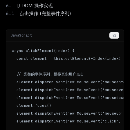
🖱️ DOM 操作实现
点击操作 (完整事件序列)
JavaScript
async clickElement(index) {

  const element = this.getElementByIndex(index)

  // 完整的事件序列，模拟真实用户点击

  element.dispatchEvent(new MouseEvent('mouseenter'
  element.dispatchEvent(new MouseEvent('mouseover',
  element.dispatchEvent(new MouseEvent('mousedown',
  element.focus()

  element.dispatchEvent(new MouseEvent('mouseup', {
  element.dispatchEvent(new MouseEvent('click', { b