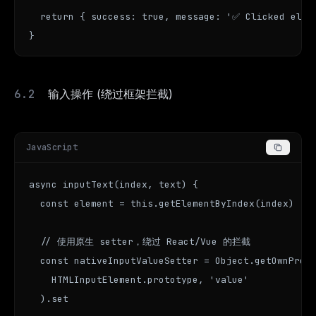
  return { success: true, message: '✅ Clicked eleme
}
输入操作 (绕过框架拦截)
JavaScript
async inputText(index, text) {

  const element = this.getElementByIndex(index)

  // 使用原生 setter，绕过 React/Vue 的拦截

  const nativeInputValueSetter = Object.getOwnPrope
    HTMLInputElement.prototype, 'value'

  ).set
