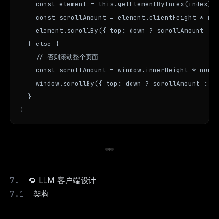
    const element = this.getElementByIndex(index)

    const scrollAmount = element.clientHeight * num
    element.scrollBy({ top: down ? scrollAmount : -
  } else {

    // 否则滚动整个页面

    const scrollAmount = window.innerHeight * numPa
    window.scrollBy({ top: down ? scrollAmount : -s
  }

}
🔁 LLM 客户端设计
架构