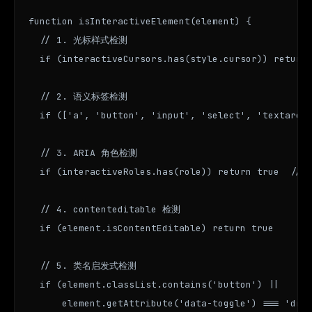
function isInteractiveElement(element) {

  // 1. 光标样式检测

  if (interactiveCursors.has(style.cursor)) return 
  // 2. 语义标签检测

  if (['a', 'button', 'input', 'select', 'textarea'
  // 3. ARIA 角色检测

  if (interactiveRoles.has(role)) return true  // b
  // 4. contenteditable 检测

  if (element.isContentEditable) return true

  // 5. 类名启发式检测

  if (element.classList.contains('button') ||

      element.getAttribute('data-toggle') === 'drop