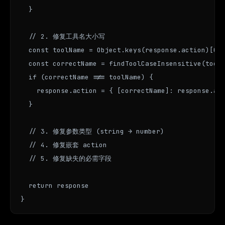
  }

  // 2. 修复工具名大小写

  const toolName = Object.keys(response.action)[0]

  const correctName = findToolCaseInsensitive(toolN
  if (correctName !== toolName) {

    response.action = { [correctName]: response.act
  }

  // 3. 修复参数类型 (string → number)

  // 4. 修复嵌套 action

  // 5. 修复缺失的必需字段

  return response

}