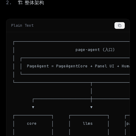
🏗️ 整体架构
Plain Text
┌──────────────────────────────────────────────────
│                         page-agent (入口)         
│  ┌───────────────────────────────────────────────
│  │  PageAgent = PageAgentCore + Panel UI + Human-
│  └───────────────────────────────────────────────
└───────────────────────────────┬──────────────────
                                │

        ┌───────────────────────┼──────────────────
        ▼                       ▼                  
┌───────────────┐      ┌───────────────┐      ┌────
│     core      │      │     llms      │      │page
│               │      │               │      │    