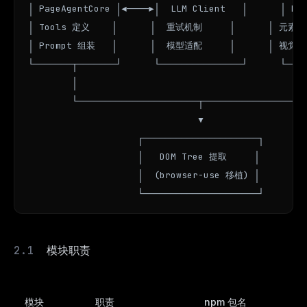
│ PageAgentCore │◄────►│  LLM Client   │      │ D
│ Tools 定义    │      │  重试机制     │      │ 元素高
│ Prompt 组装   │      │  模型适配     │      │ 视觉遮罩
└───────┬───────┘      └───────────────┘      └────
        │                                          
        └──────────────────────┬───────────────────
                               ▼

                    ┌─────────────────────┐

                    │   DOM Tree 提取     │

                    │  (browser-use 移植) │

                    └─────────────────────┘
模块职责
模块
职责
npm 包名