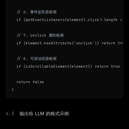
  // 6. 事件监听器检测

  if (getEventListeners(element).click?.length > 0)
  // 7. onclick 属性检测

  if (element.hasAttribute('onclick')) return true

  // 8. 可滚动容器检测

  if (isScrollableElement(element)) return true

  return false

}
输出给 LLM 的格式示例