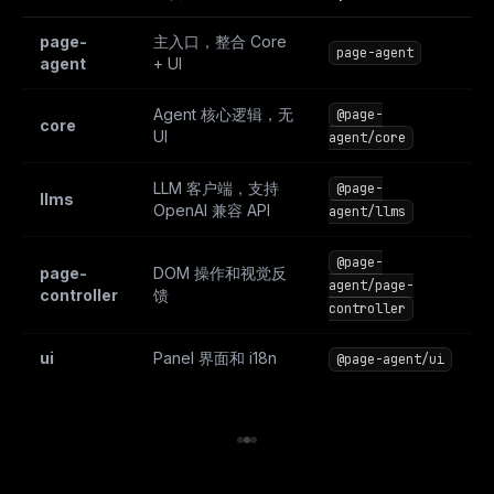
page-
主入口，整合 Core
page-agent
agent
+ UI
Agent 核心逻辑，无
@page-
core
UI
agent/core
LLM 客户端，支持
@page-
llms
OpenAI 兼容 API
agent/llms
@page-
page-
DOM 操作和视觉反
agent/page-
controller
馈
controller
ui
Panel 界面和 i18n
@page-agent/ui