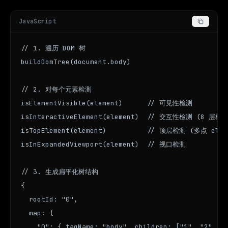
JavaScript
// 1. 遍历 DOM 树

buildDomTree(document.body)

// 2. 对每个元素检测

isElementVisible(element)      // 可见性检测

isInteractiveElement(element)  // 交互性检测 (8 层检测!
isTopElement(element)          // 顶层检测 (多点 eleme
isInExpandedViewport(element)  // 视口检测

// 3. 生成扁平化树结构

{

  rootId: "0",

  map: {

    "0": { tagName: "body", children: ["1", "2", ..