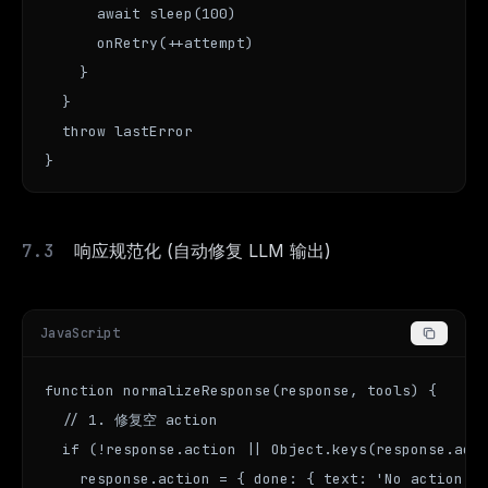
      await sleep(100)

      onRetry(++attempt)

    }

  }

  throw lastError

}
响应规范化 (自动修复 LLM 输出)
JavaScript
function normalizeResponse(response, tools) {

  // 1. 修复空 action

  if (!response.action || Object.keys(response.acti
    response.action = { done: { text: 'No action', 