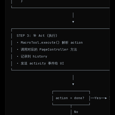
│    }                                             
└──────────────────────────────────────────────────
                              │

                              ▼

┌──────────────────────────────────────────────────
│  STEP 3: 🎯 Act (执行)                            
│  • MacroTool.execute() 解析 action                
│  • 调用对应的 PageController 方法                    
│  • 记录到 history                                  
│  • 发送 activity 事件给 UI                          
└──────────────────────────────────────────────────
                              │

                              ▼

                    ┌─────────────────┐

                    │ action = done?  │──Yes──► 返
                    └────────┬────────┘

                             │ No
