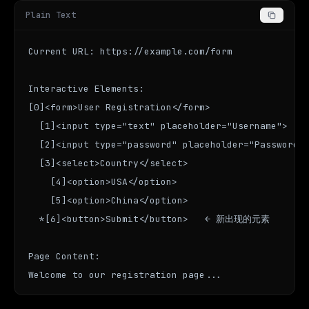
Plain Text
Current URL: https://example.com/form

Interactive Elements:

[0]<form>User Registration</form>

  [1]<input type="text" placeholder="Username">

  [2]<input type="password" placeholder="Password">
  [3]<select>Country</select>

    [4]<option>USA</option>

    [5]<option>China</option>

  *[6]<button>Submit</button>   ← 新出现的元素

Page Content:

Welcome to our registration page...