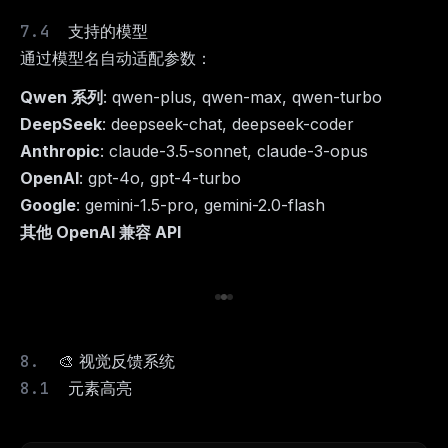
支持的模型
通过模型名自动适配参数：
Qwen 系列
: qwen-plus, qwen-max, qwen-turbo
DeepSeek
: deepseek-chat, deepseek-coder
Anthropic
: claude-3.5-sonnet, claude-3-opus
OpenAI
: gpt-4o, gpt-4-turbo
Google
: gemini-1.5-pro, gemini-2.0-flash
其他 OpenAI 兼容 API
🎨 视觉反馈系统
元素高亮