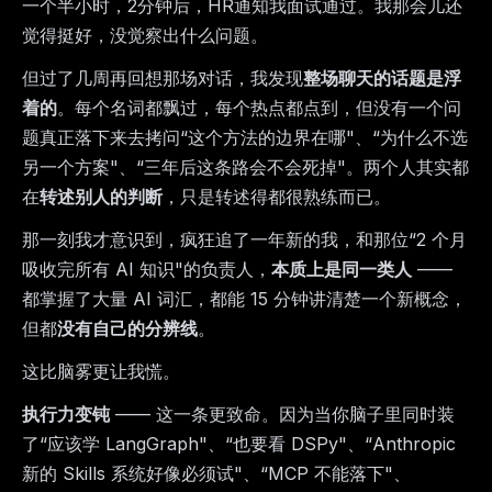
一个半小时，2分钟后，HR通知我面试通过。我那会儿还
觉得挺好，没觉察出什么问题。
但过了几周再回想那场对话，我发现
整场聊天的话题是浮
着的
。每个名词都飘过，每个热点都点到，但没有一个问
题真正落下来去拷问“这个方法的边界在哪"、“为什么不选
另一个方案"、“三年后这条路会不会死掉"。两个人其实都
在
转述别人的判断
，只是转述得都很熟练而已。
那一刻我才意识到，疯狂追了一年新的我，和那位“2 个月
吸收完所有 AI 知识"的负责人，
本质上是同一类人
——
都掌握了大量 AI 词汇，都能 15 分钟讲清楚一个新概念，
但都
没有自己的分辨线
。
这比脑雾更让我慌。
执行力变钝
—— 这一条更致命。因为当你脑子里同时装
了“应该学 LangGraph"、“也要看 DSPy"、“Anthropic
新的 Skills 系统好像必须试"、“MCP 不能落下"、