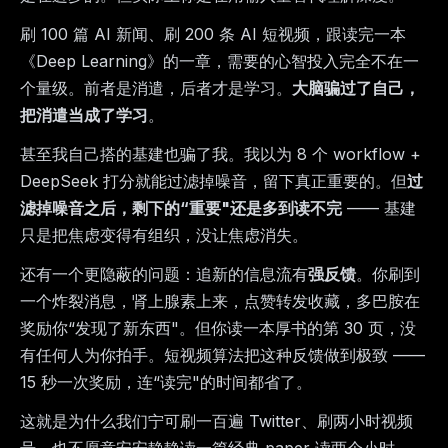
刷 100 篇 AI 新闻、刷 200 条 AI 短视频，跟读完一本
《Deep Learning》的一章，需要的心智投入完全不在一
个量级。前者是消遣，后者才是学习。
大脑骗过了自己，
把消遣当成了学习
。
甚至我自己搭的基建也骗了我。我以为 8 个 workflow +
DeepSeek 打分就能过滤掉噪音，留下真正重要的。但
过
滤掉噪音之后，剩下的“重要"还是多到读不完
—— 基建
只是把焦虑变得有组织，没让焦虑消失。
还有一个更隐蔽的问题：追新的信息流有
强反馈
。你刷到
一个炸裂消息，肾上腺素上来，点赞转发收藏，多巴胺在
奖励你“发现了新东西"。但你读一本厚书的第 30 页，没
有任何人为你拍手。短视频算法把这种反馈做到极致 ——
15 秒一次奖励，连“读完"的时间都省了。
这就是为什么我们宁可刷一百遍 Twitter、刷两小时视频