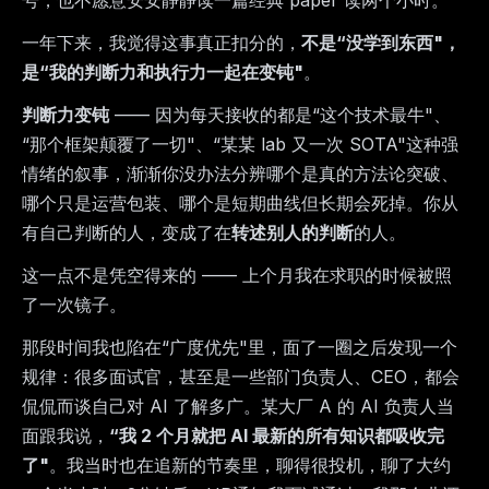
号，也不愿意安安静静读一篇经典 paper 读两个小时。
一年下来，我觉得这事真正扣分的，
不是“没学到东西"，
是“我的判断力和执行力一起在变钝"
。
判断力变钝
—— 因为每天接收的都是“这个技术最牛"、
“那个框架颠覆了一切"、“某某 lab 又一次 SOTA"这种强
情绪的叙事，渐渐你没办法分辨哪个是真的方法论突破、
哪个只是运营包装、哪个是短期曲线但长期会死掉。你从
有自己判断的人，变成了在
转述别人的判断
的人。
这一点不是凭空得来的 —— 上个月我在求职的时候被照
了一次镜子。
那段时间我也陷在“广度优先"里，面了一圈之后发现一个
规律：很多面试官，甚至是一些部门负责人、CEO，都会
侃侃而谈自己对 AI 了解多广。某大厂 A 的 AI 负责人当
面跟我说，
“我 2 个月就把 AI 最新的所有知识都吸收完
了"
。我当时也在追新的节奏里，聊得很投机，聊了大约