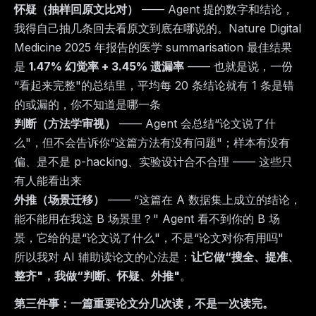
怀疑（抽样回原文比对）
—— Agent 提的数字和结论，
我得自己抽几条回去看原文到底在哪说的。Nature Digital
Medicine 2025 年报告的医学 summarisation 最佳结果
是
1.47% 幻觉率 + 3.45% 遗漏率
—— 也就是说，一份
“看起来完整"的总结里，平均每 20 条结论就有 1 条是错
的或漏的，你不知道是哪一条
判断（方法学审视）
—— Agent 会总结“论文说了什
么"，但不会告诉你“这篇方法有没有问题"；样本有没有
偏、是不是 p-hacking、实验设计合不合理 —— 这些只
有人能看出来
外推（场景迁移）
—— “这篇在 A 数据集上成立的结论，
能不能用在我这 B 场景里？" Agent 看不到你的 B 场
景，它给的是“论文说了什么"，不是“论文对你有用吗"
所以我对 AI 辅助读论文的心法是：
让它做“搜全、提准、
整齐"，我做“判断、怀疑、外推"
。
第三件事：一篇重要论文分几次读，不是一次读完。