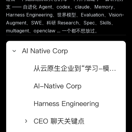
支 —— 自进化 Agent、codex、claude、Memory、
Harness Engineering、世界模型、Evaluation、Vision-
Augment、SWE、科研 Research、Spec、Skills、
multiagent、openclaw ... 一个都不想放过。