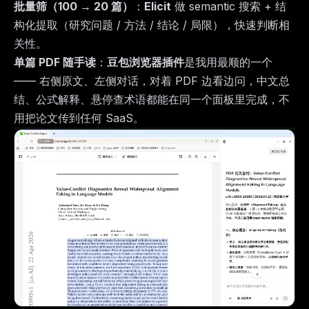
批量筛（100 → 20 篇）
：
Elicit
做 semantic 搜索 + 结
构化提取（研究问题 / 方法 / 结论 / 局限），快速判断相
关性。
单篇 PDF 随手读
：
豆包浏览器插件
是我用最顺的一个
—— 右侧原文、左侧对话，对着 PDF 边看边问，中文总
结、公式解释、悬停查术语都能在同一个面板里完成，不
用把论文传到任何 SaaS。