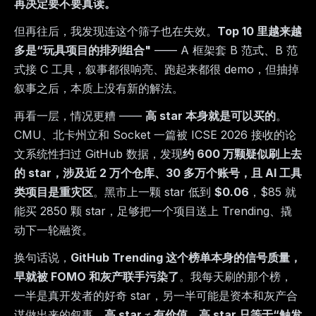
再决定要不要真读。
但再往后，我发现连这个筛子也在失效。
Top 10 里越来越
多是“玩具项目的排列组合"
—— A 框架套 B 范式、B 范
式接 C 工具，叙事都很响亮、跑起来都很 demo，但抽掉
叙事之后，本质上没有新的解法。
再看一层，情况更糟 ——
高 star 本身就是可以买的
。
CMU、北卡州立和 Socket 一篇被 ICSE 2026 接收的论
文系统性扫过 GitHub 数据，发现
约 600 万颗疑似刷上去
的 star，涉及近 2 万个仓库、30 多万个账号，且 AI 工具
类项目是重灾区
。黑市上一颗 star 低到
$0.06
，$85 就
能买 2850 颗 star，足够把一个项目送上 Trending、撬
动下一轮融资。
换句话说，
GitHub Trending 这个榜单本身的信号质量，
早就被 FOMO 和灰产联手污染了
。我每天刷的那个榜，
一半是真开发者的好奇 star，另一半可能是资本和灰产合
谋做出来的叙事。
高 star ≠ 有价值，高 star 只等于“触发