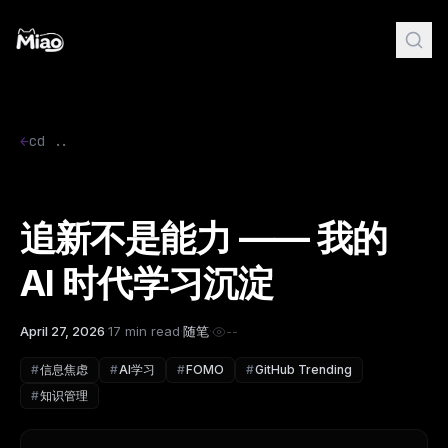
←
cd ..
追新不是能力 —— 我的
AI 时代学习沉淀
April 27, 2026
·
17 min read
·
随笔
·
--
#
信息焦虑
#
AI学习
#
FOMO
#
GitHub Trending
#
知识管理