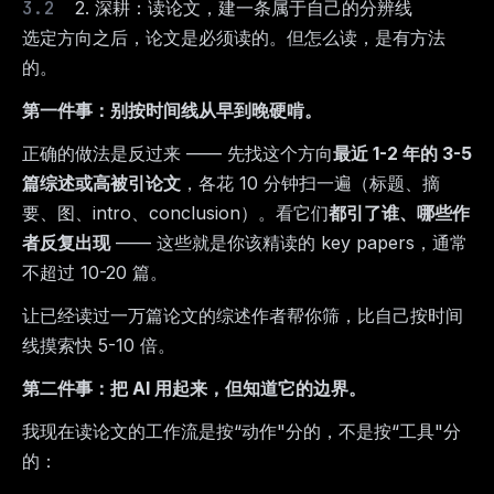
2. 深耕：读论文，建一条属于自己的分辨线
选定方向之后，论文是必须读的。但怎么读，是有方法
的。
第一件事：别按时间线从早到晚硬啃。
正确的做法是反过来 —— 先找这个方向
最近 1-2 年的 3-5
篇综述或高被引论文
，各花 10 分钟扫一遍（标题、摘
要、图、intro、conclusion）。看它们
都引了谁、哪些作
者反复出现
—— 这些就是你该精读的 key papers，通常
不超过 10-20 篇。
让已经读过一万篇论文的综述作者帮你筛，比自己按时间
线摸索快 5-10 倍。
第二件事：把 AI 用起来，但知道它的边界。
我现在读论文的工作流是按“动作"分的，不是按“工具"分
的：