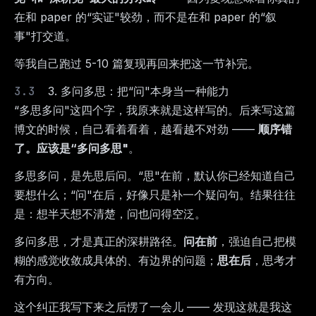
在和 paper 的“实证"较劲，而不是在和 paper 的“叙
事"打交道。
等我自己跑过 5-10 篇复现再回来把这一节补完。
3. 多问多思：把“问"本身当一种能力
“多思多问"这四个字，我原来就是这样写的。后来写这篇
博文的时候，自己看着看着，越看越不对劲 ——
顺序错
了。应该是“多问多思"
。
多思多问，是先思后问。“思"在前，默认你已经知道自己
要想什么；“问"在后，好像只是补一个疑问句。结果往往
是：想半天想不清楚，问也问得空泛。
多问多思，才是真正的深耕路径。
问在前
，强迫自己把模
糊的感觉收敛成具体的、有边界的问题；
思在后
，思考才
有方向。
这个纠正我写下来之后愣了一会儿 —— 发现这就是我这