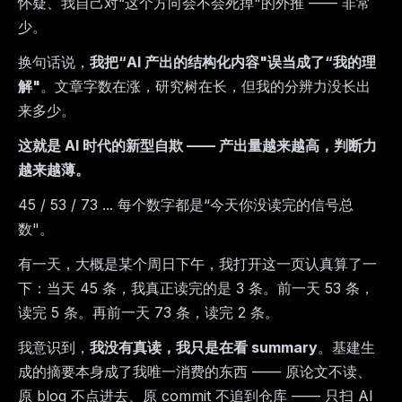
怀疑、我自己对“这个方向会不会死掉"的外推 —— 非常
少。
换句话说，
我把“AI 产出的结构化内容"误当成了“我的理
解"
。文章字数在涨，研究树在长，但我的分辨力没长出
来多少。
这就是 AI 时代的新型自欺 —— 产出量越来越高，判断力
越来越薄。
45 / 53 / 73 ... 每个数字都是“今天你没读完的信号总
数"。
有一天，大概是某个周日下午，我打开这一页认真算了一
下：当天 45 条，我真正读完的是 3 条。前一天 53 条，
读完 5 条。再前一天 73 条，读完 2 条。
我意识到，
我没有真读，我只是在看 summary
。基建生
成的摘要本身成了我唯一消费的东西 —— 原论文不读、
原 blog 不点进去、原 commit 不追到仓库 —— 只扫 AI