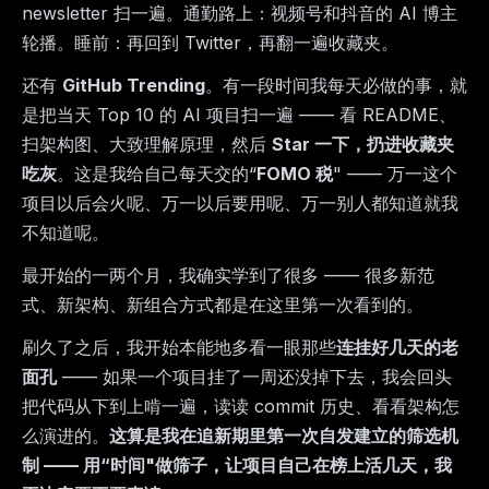
newsletter 扫一遍。通勤路上：视频号和抖音的 AI 博主
轮播。睡前：再回到 Twitter，再翻一遍收藏夹。
还有
GitHub Trending
。有一段时间我每天必做的事，就
是把当天 Top 10 的 AI 项目扫一遍 —— 看 README、
扫架构图、大致理解原理，然后
Star 一下，扔进收藏夹
吃灰
。这是我给自己每天交的“
FOMO 税
" —— 万一这个
项目以后会火呢、万一以后要用呢、万一别人都知道就我
不知道呢。
最开始的一两个月，我确实学到了很多 —— 很多新范
式、新架构、新组合方式都是在这里第一次看到的。
刷久了之后，我开始本能地多看一眼那些
连挂好几天的老
面孔
—— 如果一个项目挂了一周还没掉下去，我会回头
把代码从下到上啃一遍，读读 commit 历史、看看架构怎
么演进的。
这算是我在追新期里第一次自发建立的筛选机
制 —— 用“时间"做筛子，让项目自己在榜上活几天，我