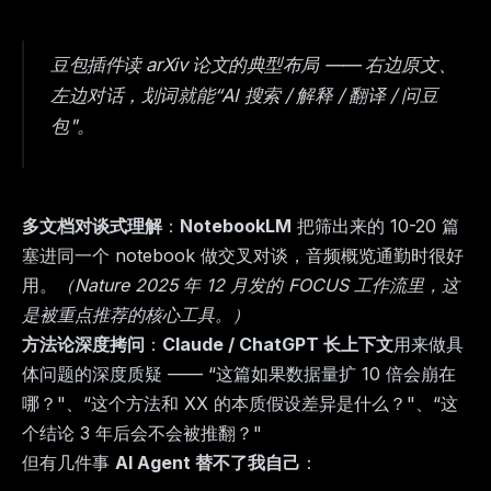
豆包插件读 arXiv 论文的典型布局 —— 右边原文、
左边对话，划词就能“AI 搜索 / 解释 / 翻译 / 问豆
包"。
多文档对谈式理解
：
NotebookLM
把筛出来的 10-20 篇
塞进同一个 notebook 做交叉对谈，音频概览通勤时很好
用。
（Nature 2025 年 12 月发的 FOCUS 工作流里，这
是被重点推荐的核心工具。）
方法论深度拷问
：
Claude / ChatGPT 长上下文
用来做具
体问题的深度质疑 —— “这篇如果数据量扩 10 倍会崩在
哪？"、“这个方法和 XX 的本质假设差异是什么？"、“这
个结论 3 年后会不会被推翻？"
但有几件事
AI Agent 替不了我自己
：