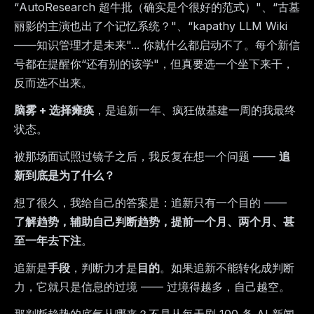
“AutoResearch 超牛批（确实是个很好的范式）"、“古墓
丽影的主演也出了个记忆系统？"、“kapathy LLM Wiki
——知识管理才是未来"... 你就什么都启动不了。每个新信
号都在提醒你“还有别的该学"，但真要选一个坐下来干，
反而选不出来。
脑雾 + 选择瘫痪
，是追新一年、疯狂做基建一周的我最终
状态。
被那场面试照过镜子之后，我反复在想一个问题 ——
追
新到底是为了什么？
想了很久，我给自己的答案是：追新只有一个目的 ——
了解趋势，辅助自己判断趋势，提前一个月、两个月、甚
至一年去下注
。
追新是
手段
，判断力才是
目的
。如果追新不能转化成判断
力，它就只是信息的过境 —— 过境得越多，自己越空。