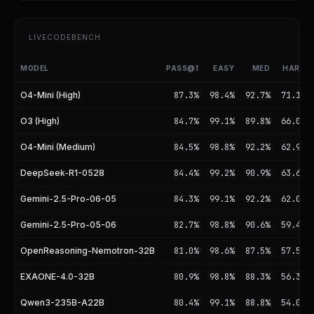
LIVECODEBENCH
MODEL
PASS@1
EASY
MED
HARD
LiveCodeBench Leaderboard
O4-Mini (High)
87.3%
98.4%
92.7%
71.1%
O3 (High)
84.7%
99.1%
89.8%
66.0%
O4-Mini (Medium)
84.5%
98.8%
92.2%
62.9%
DeepSeek-R1-0528
84.4%
99.2%
90.9%
63.6%
Gemini-2.5-Pro-06-05
84.3%
99.1%
92.2%
62.0%
Gemini-2.5-Pro-05-06
82.7%
98.8%
90.6%
59.4%
OpenReasoning-Nemotron-32B
81.0%
98.6%
87.5%
57.5%
EXAONE-4.0-32B
80.9%
98.8%
88.3%
56.3%
Qwen3-235B-A22B
80.4%
99.1%
88.8%
54.0%