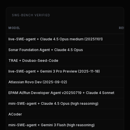
SWE-BENCH VERIFIED
MODEL
RESOL
SWE-bench Verified Leaderboard
live-SWE-agent + Claude 4.5 Opus medium (20251101)
Sonar Foundation Agent + Claude 4.5 Opus
TRAE + Doubao-Seed-Code
live-SWE-agent + Gemini 3 Pro Preview (2025-11-18)
Atlassian Rovo Dev (2025-09-02)
EPAM AI/Run Developer Agent v20250719 + Claude 4 Sonnet
mini-SWE-agent + Claude 4.5 Opus (high reasoning)
ACoder
mini-SWE-agent + Gemini 3 Flash (high reasoning)