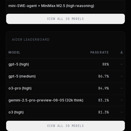
mini-SWE-agent + MiniMax M2.5 (high reasoning)
VIEW ALL 30 MODELS
AIDER LEADERBOARD
MODEL
PASS RATE
Δ
Aider Code Editing Leaderboard
gpt-5 (high)
88
%
—
gpt-5 (medium)
86.7
%
—
o3-pro (high)
84.9
%
—
gemini-2.5-pro-preview-06-05 (32k think)
83.1
%
—
o3 (high)
81.3
%
—
VIEW ALL 30 MODELS