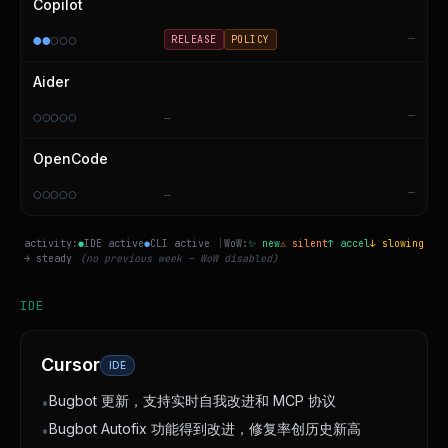
Copilot
●
●
○
○
○
—
RELEASE
POLICY
Aider
○
○
○
○
○
—
—
OpenCode
○
○
○
○
○
—
—
activity:
●
IDE active
●
CLI active
|
WoW:
✨ new
⚠ silent
↑ accel
↓ slowing
→ steady
(no previous week — WoW disabled)
IDE
Cursor
IDE
Bugbot 更新，支持实时自我改进和 MCP 协议
•
Bugbot Autofix 功能得到改进，修复率创历史新高
•