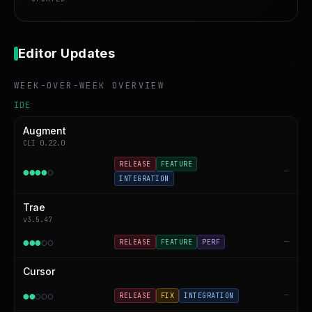
Editor Updates
WEEK-OVER-WEEK OVERVIEW
IDE
Augment
CLI 0.22.0
RELEASE
FEATURE
●
●
●
●
○
—
INTEGRATION
Trae
v3.5.47
●
●
●
○
○
—
RELEASE
FEATURE
PERF
Cursor
●
●
○
○
○
—
RELEASE
FIX
INTEGRATION