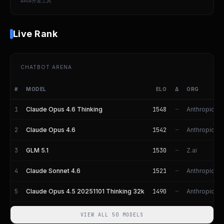
#
AI
#
开发工具
Live Rank
CHATBOT ARENA
#
MODEL
ELO
Δ
ORG
Chatbot Arena Rankings
1
Claude Opus 4.6 Thinking
1548
Anthropic
—
2
Claude Opus 4.6
1542
Anthropic
—
3
GLM 5.1
1530
Z.ai
—
4
Claude Sonnet 4.6
1521
Anthropic
—
5
Claude Opus 4.5 20251101 Thinking 32k
1490
Anthropic
—
VIEW ALL 50 MODELS