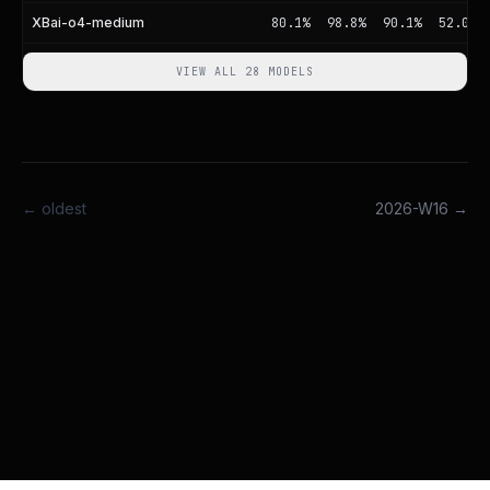
XBai-o4-medium
80.1%
98.8%
90.1%
52.0%
VIEW ALL 28 MODELS
← oldest
2026-W16
→