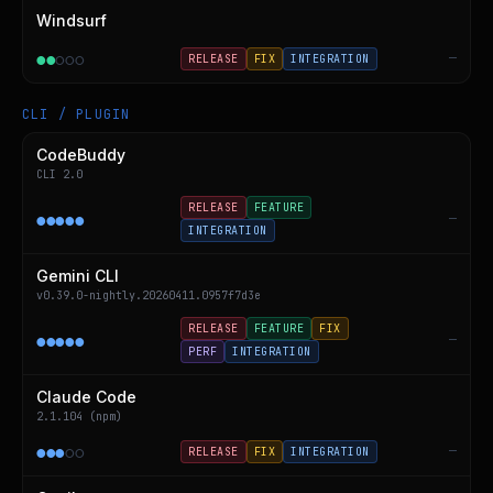
Windsurf
●
●
○
○
○
—
RELEASE
FIX
INTEGRATION
CLI / PLUGIN
CodeBuddy
CLI 2.0
RELEASE
FEATURE
●
●
●
●
●
—
INTEGRATION
Gemini CLI
v0.39.0-nightly.20260411.0957f7d3e
RELEASE
FEATURE
FIX
●
●
●
●
●
—
PERF
INTEGRATION
Claude Code
2.1.104 (npm)
●
●
●
○
○
—
RELEASE
FIX
INTEGRATION