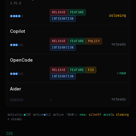
2.91.0
RELEASE
FEATURE
●
●
●
●
○
↓
slowing
INTEGRATION
Copilot
RELEASE
FEATURE
POLICY
●
●
●
○
○
→
steady
INTEGRATION
OpenCode
RELEASE
FEATURE
FIX
●
●
●
○
○
✨
new
INTEGRATION
Aider
○
○
○
○
○
→
steady
—
activity:
●
IDE active
●
CLI active
|
WoW:
✨ new
⚠ silent
↑ accel
↓ slowing
→ steady
IDE