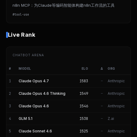
n8n MCP：为Claude等编码智能体构建n8n工作流的工具
#
tool-use
Live Rank
CHATBOT ARENA
#
MODEL
ELO
Δ
ORG
Chatbot Arena Rankings
1
Claude Opus 4.7
1583
Anthropic
—
2
Claude Opus 4.6 Thinking
1549
Anthropic
—
3
Claude Opus 4.6
1546
Anthropic
—
4
GLM 5.1
1538
Z.ai
—
5
Claude Sonnet 4.6
1525
Anthropic
—