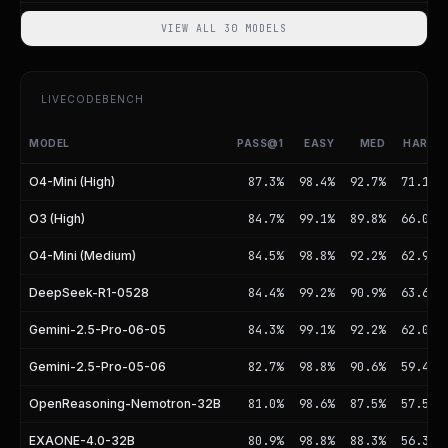
VIEW ALL 30 MODELS
LIVECODEBENCH
MODEL
PASS@1
EASY
MED
HARD
LiveCodeBench Leaderboard
O4-Mini (High)
87.3%
98.4%
92.7%
71.1%
O3 (High)
84.7%
99.1%
89.8%
66.0%
O4-Mini (Medium)
84.5%
98.8%
92.2%
62.9%
DeepSeek-R1-0528
84.4%
99.2%
90.9%
63.6%
Gemini-2.5-Pro-06-05
84.3%
99.1%
92.2%
62.0%
Gemini-2.5-Pro-05-06
82.7%
98.8%
90.6%
59.4%
OpenReasoning-Nemotron-32B
81.0%
98.6%
87.5%
57.5%
EXAONE-4.0-32B
80.9%
98.8%
88.3%
56.3%