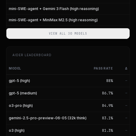
mini-SWE-agent + Gemini 3 Flash (high reasoning)
mini-SWE-agent + MiniMax M2.5 (high reasoning)
VIEW ALL 30 MODELS
AIDER LEADERBOARD
MODEL
PASS RATE
Δ
Aider Code Editing Leaderboard
gpt-5 (high)
88
%
—
gpt-5 (medium)
86.7
%
—
o3-pro (high)
84.9
%
—
gemini-2.5-pro-preview-06-05 (32k think)
83.1
%
—
o3 (high)
81.3
%
—