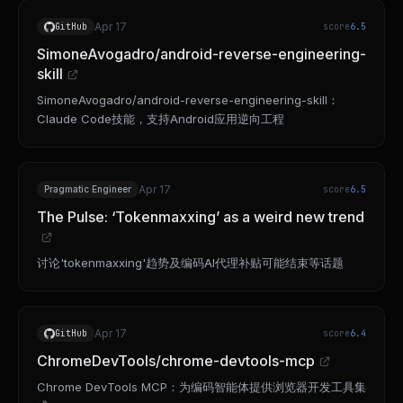
Apr 17
GitHub
score
6.5
SimoneAvogadro/android-reverse-engineering-
skill
SimoneAvogadro/android-reverse-engineering-skill：
Claude Code技能，支持Android应用逆向工程
Apr 17
Pragmatic Engineer
score
6.5
The Pulse: ‘Tokenmaxxing’ as a weird new trend
讨论'tokenmaxxing'趋势及编码AI代理补贴可能结束等话题
Apr 17
GitHub
score
6.4
ChromeDevTools/chrome-devtools-mcp
Chrome DevTools MCP：为编码智能体提供浏览器开发工具集