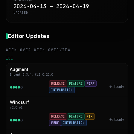
2026-04-13 — 2026-04-19
UPDATED
Editor Updates
WEEK-OVER-WEEK OVERVIEW
IDE
Augment
Intent 0.3.4, CLI 0.22.0
RELEASE
FEATURE
PERF
●
●
●
●
○
→
steady
INTEGRATION
Windsurf
v2.0.61
RELEASE
FEATURE
FIX
●
●
●
●
○
→
steady
PERF
INTEGRATION