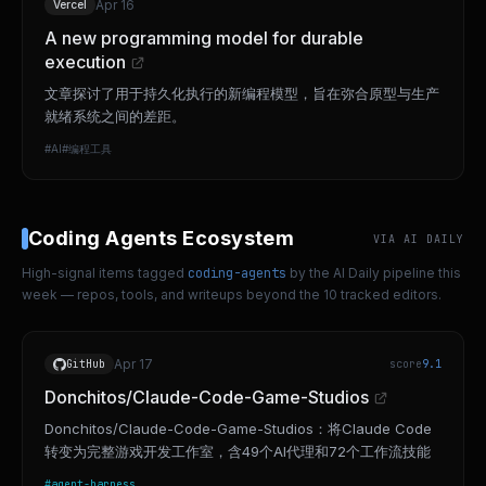
Apr 16
Vercel
A new programming model for durable
execution
文章探讨了用于持久化执行的新编程模型，旨在弥合原型与生产
就绪系统之间的差距。
#
AI
#
编程工具
Coding Agents Ecosystem
VIA AI DAILY
High-signal items tagged
coding-agents
by the AI Daily pipeline this
week — repos, tools, and writeups beyond the 10 tracked editors.
Apr 17
GitHub
score
9.1
Donchitos/Claude-Code-Game-Studios
Donchitos/Claude-Code-Game-Studios：将Claude Code
转变为完整游戏开发工作室，含49个AI代理和72个工作流技能
#
agent-harness