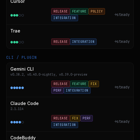
Cursor
RELEASE
FEATURE
POLICY
●
●
●
○
○
→
steady
INTEGRATION
Trae
●
●
●
○
○
→
steady
RELEASE
INTEGRATION
CLI / PLUGIN
Gemini CLI
v0.38.2, v0.40.0-nightly, v0.39.0-preview
RELEASE
FEATURE
FIX
●
●
●
●
●
→
steady
PERF
INTEGRATION
Claude Code
2.1.114
RELEASE
FIX
PERF
●
●
●
●
○
→
steady
INTEGRATION
CodeBuddy