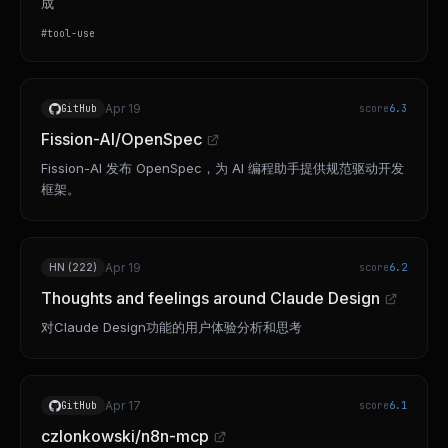
成
#
tool-use
Apr 19
GitHub
score
6.3
Fission-AI/OpenSpec
Fission-AI 发布 OpenSpec，为 AI 编程助手提供规范驱动开发
框架。
Apr 19
HN (222)
score
6.2
Thoughts and feelings around Claude Design
对Claude Design功能的用户体验分析和思考
Apr 17
GitHub
score
6.1
czlonkowski/n8n-mcp