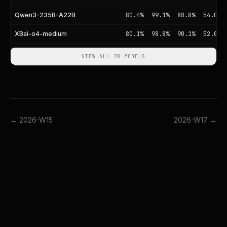
Qwen3-235B-A22B
80.4%
99.1%
88.8%
54.0%
XBai-o4-medium
80.1%
98.8%
90.1%
52.0%
VIEW ALL 28 MODELS
←
2026-W15
2026-W17
→