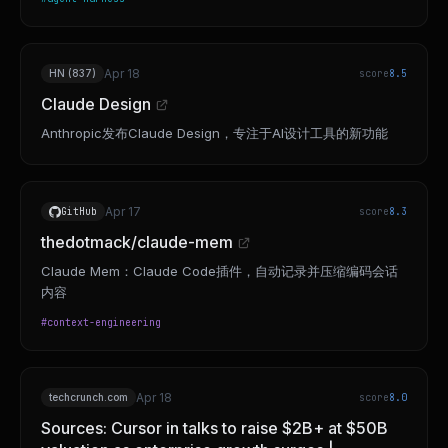
Apr 18
HN (837)
score
8.5
Claude Design
Anthropic发布Claude Design，专注于AI设计工具的新功能
Apr 17
GitHub
score
8.3
thedotmack/claude-mem
Claude Mem：Claude Code插件，自动记录并压缩编码会话
内容
#
context-engineering
Apr 18
techcrunch.com
score
8.0
Sources: Cursor in talks to raise $2B+ at $50B