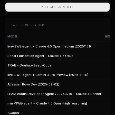
VIEW ALL 50 MODELS
SWE-BENCH VERIFIED
MODEL
RESOL
SWE-bench Verified Leaderboard
live-SWE-agent + Claude 4.5 Opus medium (20251101)
Sonar Foundation Agent + Claude 4.5 Opus
TRAE + Doubao-Seed-Code
live-SWE-agent + Gemini 3 Pro Preview (2025-11-18)
Atlassian Rovo Dev (2025-09-02)
EPAM AI/Run Developer Agent v20250719 + Claude 4 Sonnet
mini-SWE-agent + Claude 4.5 Opus (high reasoning)
ACoder